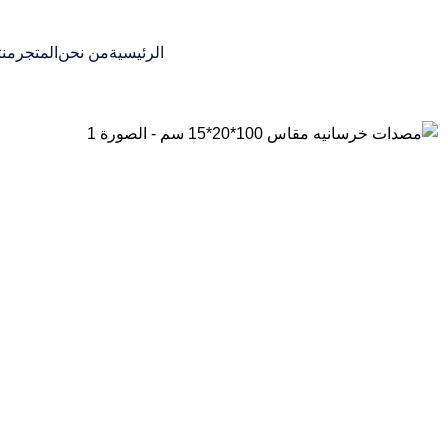
 store – your number one destination for high-quality concrete products and barrie
الرئيسية
من نحن
المتجر
منت