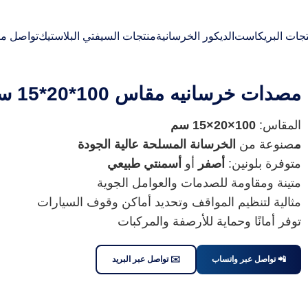
Welcome to our
جات البريكاست
الديكور الخرسانية
منتجات السيفتي البلاستيك
تواصل مع
مصدات خرسانيه مقاس 100*20*15 سم
المقاس:
100×20×15 سم
م
صنوعة من
الخرسانة المسلحة عالية الجودة
متوفرة بلونين:
أصفر
أو
أسمنتي طبيعي
متينة ومقاومة للصدمات والعوامل الجوية
مثالية لتنظيم المواقف وتحديد أماكن وقوف السيارات
توفر أمانًا وحماية للأرصفة والمركبات
📲 تواصل عبر واتساب
✉️ تواصل عبر البريد